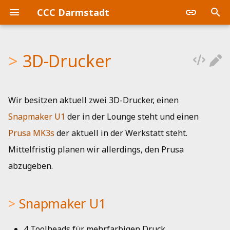
CCC Darmstadt
S
u
3D-Drucker
Queere Lounge
Snapmaker U1
Lasercutter Preflight Check
Küchenbudget
Doku
Beitragsordnung
Plenum
c
h
SnackOps
Lasercutter
Klingel & Schloss
Erstattungen
Slicer
Mitgliederversammlung
Wir besitzen aktuell zwei 3D-Drucker, einen
e
Snapmaker U1
der in der Lounge steht und einen
Vereinsfreitag
Nähmaschine
GitLab
Kommunikation
Printing
Aktivitätenberichte
w
Prusa MK3s
der aktuell in der Werkstatt steht.
CTF / WizardsOfDos
Werkstattbudget
Home Automation
Mitgliederversammlung
Filament Tags
i
Mittelfristig planen wir allerdings, den Prusa
r
abzugeben.
Prusa i3 MK3S
Werkstattrechner
Homepage
Mitgliedschaft
d
Kalender
Plenum
Quick Facts
Snapmaker U1
i
n
Mail
Satzung
Printing
4 Toolheads für mehrfarbigen Druck