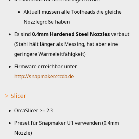
i
Musik
Ergänzende Punkte zur
Software
Aktuell müssen alle Toolheads die gleiche
t
Satzung
Nozzlegröße haben
Netzwerk
OctoPrint
i
Spendenbescheinigungen
Es sind
0.4mm Hardened Steel Nozzles
verbaut
a
Probleme
HedgeDoc
(Stahl hält länger als Messing, hat aber eine
Vorstand
l
geringere Wärmeleitfähigkeit)
Abfälle
Shells
i
Protokolle
Firmware erreichbar unter
Single Sign-On
Recycling
s
http://snapmaker.cccda.de
i
Strom
e
Slicer
r
OrcaSlicer >= 2.3
t
Preset für Snapmaker U1 verwenden (0.4mm
Nozzle)