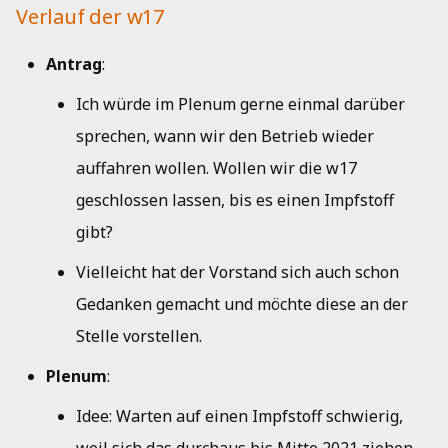
Kueche
Verlauf der w17
i
Musik
Jahresbericht 2019
t
Bad
Antrag
:
Netzwerk
Aktivitätenbericht 2018
i
Ich würde im Plenum gerne einmal darüber
a
HedgeDoc
Aktivitätenbericht 2017
sprechen, wann wir den Betrieb wieder
l
auffahren wollen. Wollen wir die w17
Shells
Aktivitätenbericht 2016
i
geschlossen lassen, bis es einen Impfstoff
Single Sign-On
Aktivitätenbericht 2015
s
gibt?
i
Vielleicht hat der Vorstand sich auch schon
Strom
Aktivitätenbericht 2014
e
Gedanken gemacht und möchte diese an der
Jahresbericht 2013
Stelle vorstellen.
r
Jahresbericht 2012
t
Plenum
:
Idee: Warten auf einen Impfstoff schwierig,
Jahresbericht 2011