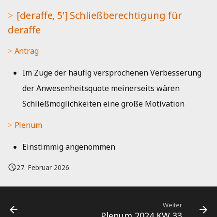
Kueche
i
[deraffe, 5'] Schließberechtigung für
Musik
Jahresbericht 2019
t
Bad
deraffe
Netzwerk
Aktivitätenbericht 2018
i
Antrag
a
HedgeDoc
Aktivitätenbericht 2017
Im Zuge der häufig versprochenen Verbesserung
l
Shells
Aktivitätenbericht 2016
der Anwesenheitsquote meinerseits wären
i
Schließmöglichkeiten eine große Motivation
Single Sign-On
Aktivitätenbericht 2015
s
Plenum
i
Strom
Aktivitätenbericht 2014
Einstimmig angenommen
e
Jahresbericht 2013
r
27. Februar 2026
Jahresbericht 2012
t
Jahresbericht 2011
Weiter
Plenum 2024 KW 33