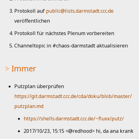
Kueche
i
Musik
Jahresbericht 2019
Protokoll auf
public@lists.darmstadt.ccc.de
t
Bad
veröffentlichen
Netzwerk
Aktivitätenbericht 2018
i
Protokoll für nächstes Plenum vorbereiten
a
HedgeDoc
Aktivitätenbericht 2017
Channeltopic in #chaos-darmstadt aktualisieren
l
Shells
Aktivitätenbericht 2016
i
Immer
Single Sign-On
Aktivitätenbericht 2015
s
i
Strom
Aktivitätenbericht 2014
Putzplan überprüfen
e
https://git.darmstadt.ccc.de/cda/doku/blob/master/
Jahresbericht 2013
r
putzplan.md
Jahresbericht 2012
t
https://shells.darmstadt.ccc.de/~fluxx/putz/
2017/10/23, 15:15 <@redhood> hi, da ana krank
Jahresbericht 2011