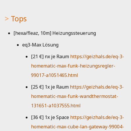
Tops
[hexa/fleaz, 10m] Heizungssteuerung
eq3-Max Lösung
[21 €] nx je Raum
https://geizhals.de/eq-3-
homematic-max-funk-heizungsregler-
99017-a1051465.html
[25 €] 1x je Raum
https://geizhals.de/eq-3-
homematic-max-funk-wandthermostat-
131651-a1037555.html
[36 €] 1x je Space
https://geizhals.de/eq-3-
homematic-max-cube-lan-gateway-99004-