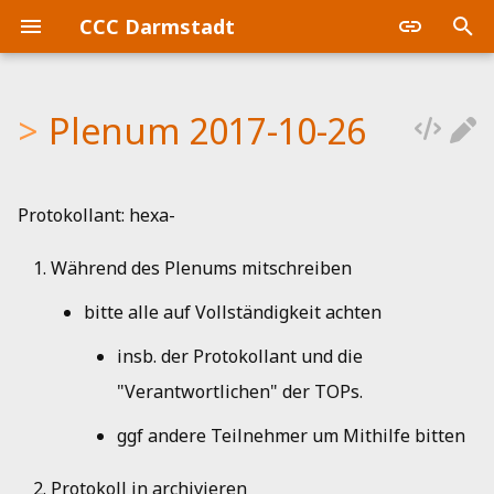
CCC Darmstadt
S
u
Plenum 2017-10-26
Hausordnung
Doku
Immer
Aktivitätenbericht 2026
Queere Lounge
Snacks und Getränke
Lasercutter Preflight Ch
Küchenbudget
c
h
Verbrauchsgüter
Klingel & Schloss
Tops
Aktivitätenbericht 2025
SnackOps
3D-Drucker
Lasercutter
Protokollant: hexa-
e
Wipe & Defrag
GitLab
Aktivitätenbericht 2024
Vereinsfreitag
Audio / Video / Beamer
Nähmaschine
Während des Plenums mitschreiben
w
Veranstaltungen &
Home Automation
Aktivitätenbericht 2023
bitte alle auf Vollständigkeit achten
CTF / WizardsOfDos
Drucker / Scanner /
Werkstattbudget
i
Projekte
Labeldrucker
r
insb. der Protokollant und die
Homepage
Aktivitätenbericht 2022
Werkstattrechner
"Verantwortlichen" der TOPs.
d
Lounge
LED-Beleuchtung
Kalender
Aktivitätenbericht 2021
i
ggf andere Teilnehmer um Mithilfe bitten
Werkstatt
Strassenbahnanzeige
n
Mail
Aktivitätenbericht 2020
Protokoll in
archivieren