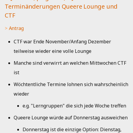
Kueche
i
Terminänderungen Queere Lounge und
[nojus, 5'] "Das Plenum
Musik
Jahresbericht 2019
CTF
t
findet im Space statt."
Bad
Netzwerk
Aktivitätenbericht 2018
i
Antrag
Antrag
a
HedgeDoc
Aktivitätenbericht 2017
CTF war Ende November/Anfang Dezember
Aussprache
l
teilweise wieder eine volle Lounge
Shells
Aktivitätenbericht 2016
i
Entscheidung
Manche sind verwirrt an welchen Mittwochen CTF
Single Sign-On
Aktivitätenbericht 2015
s
ist
i
Strom
Aktivitätenbericht 2014
Wöchtentliche Termine lohnen sich wahrscheinlich
e
wieder
Jahresbericht 2013
r
e.g. "Lerngruppen" die sich jede Woche treffen
Jahresbericht 2012
t
Queere Lounge würde auf Donnerstag ausweichen
Jahresbericht 2011
Donnerstag ist die einzige Option: Dienstag,