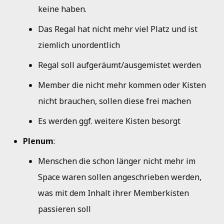
Kueche
i
keine haben.
Musik
Jahresbericht 2019
t
Bad
Das Regal hat nicht mehr viel Platz und ist
Netzwerk
Aktivitätenbericht 2018
i
ziemlich unordentlich
a
HedgeDoc
Aktivitätenbericht 2017
Regal soll aufgeräumt/ausgemistet werden
l
Member die nicht mehr kommen oder Kisten
Shells
Aktivitätenbericht 2016
i
nicht brauchen, sollen diese frei machen
Single Sign-On
Aktivitätenbericht 2015
s
Es werden ggf. weitere Kisten besorgt
i
Strom
Aktivitätenbericht 2014
Plenum
:
e
Menschen die schon länger nicht mehr im
Jahresbericht 2013
r
Space waren sollen angeschrieben werden,
Jahresbericht 2012
t
was mit dem Inhalt ihrer Memberkisten
passieren soll
Jahresbericht 2011