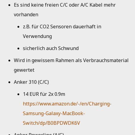
Es sind keine freien C/C oder A/C Kabel mehr
Jahresbericht 2010
Plenum
vorhanden
Jahresbericht 2009
z.B. für CO2 Sensoren dauerhaft in
Beschluss
Verwendung
Jahresbericht 2008
[flx 5'] Kaufen von
sicherlich auch Schwund
Kaptontape
Wird in gewissem Rahmen als Verbrauchsmaterial
Antrag
gewertet
Plenum
Anker 310 (C/C)
14 EUR für 2x 0.9m
[flx 5'] Beantragung von
Partymoderechte
https://www.amazon.de/-/en/Charging-
Samsung-Galaxy-MacBook-
Antrag
Switch/dp/B0BPDWDK6V
Plenum