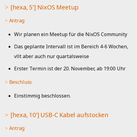
Kueche
Antrag
i
[hexa, 5'] NixOS Meetup
Musik
Jahresbericht 2019
t
Bad
Plenum
Antrag
Netzwerk
Aktivitätenbericht 2018
i
Beschluss
Wir planen ein Meetup für die NixOS Community
a
HedgeDoc
Aktivitätenbericht 2017
Das geplante Intervall ist im Bereich 4-6 Wochen,
[fleaz, 15'] Sammelkiste
l
für 3D-Druck Müll
Shells
Aktivitätenbericht 2016
vllt aber auch nur quartalsweise
i
Erster Termin ist der 20. November, ab 19:00 Uhr
Antrag
Single Sign-On
Aktivitätenbericht 2015
s
i
Beschluss
Plenum
Strom
Aktivitätenbericht 2014
e
Einstimmig beschlossen.
Beschluss
Jahresbericht 2013
r
[Micha, komasa, 5']
[hexa, 10'] USB-C Kabel aufstocken
Jahresbericht 2012
t
saarCTF 2023
Antrag
Jahresbericht 2011
Antrag