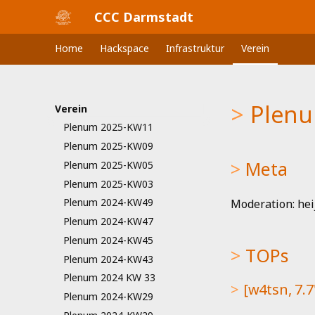
Plenum 2025-KW23
CCC Darmstadt
Plenum 2025-KW21
Home
Hackspace
Infrastruktur
Verein
Plenum 2025-KW19
Plenum 2025-KW17
Plenum 2025-KW15
Plenu
Plenum 2025-KW13
Verein
Plenum 2025-KW11
Plenum 2025-KW09
Meta
Plenum 2025-KW05
Plenum 2025-KW03
Plenum 2024-KW49
Moderation: hei
Plenum 2024-KW47
Plenum 2024-KW45
TOPs
Plenum 2024-KW43
Plenum 2024 KW 33
[w4tsn, 7.
Plenum 2024-KW29