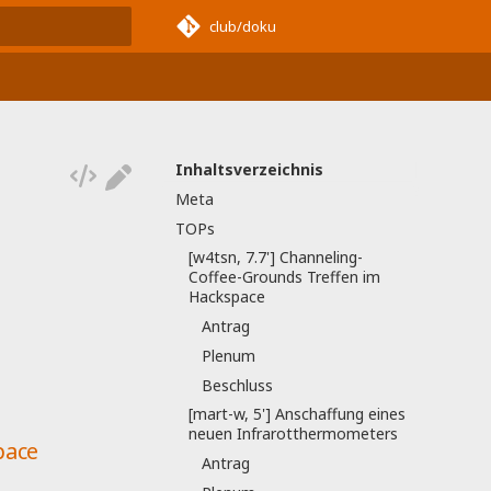
club/doku
nitialisiert
Inhaltsverzeichnis
Meta
TOPs
[w4tsn, 7.7'] Channeling-
Coffee-Grounds Treffen im
Hackspace
Antrag
Plenum
Beschluss
[mart-w, 5'] Anschaffung eines
neuen Infrarotthermometers
pace
Antrag