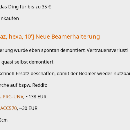
das Ding für bis zu 35 €
einkaufen
leaz, hexa, 10'] Neue Beamerhalterung
rung wurde eben spontan demontiert. Vertrauensverlust!
h quasi selbst demontiert
schnell Ersatz beschaffen, damit der Beamer wieder nutzba
che auf bspw. Reddit:
ss PRG-UNV
, ~138 EUR
 ACC570
, ~30 EUR
10cm