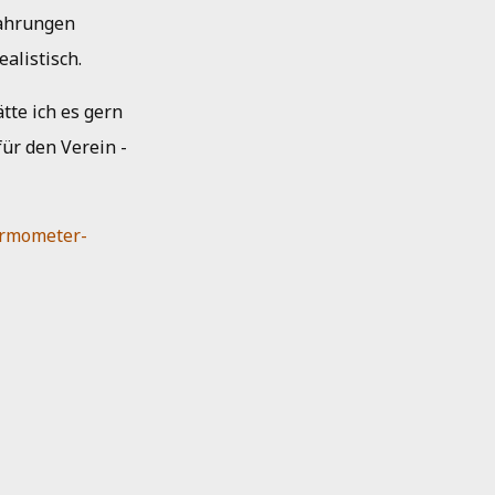
fahrungen
alistisch.
tte ich es gern
ür den Verein -
ermometer-