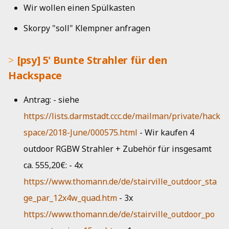
[fluxx] 10'
Kueche
Wir wollen einen Spülkasten
i
Reisekostenrichtlinie
Musik
Jahresbericht 2019
t
Bad
Skorpy "soll" Klempner anfragen
Netzwerk
Aktivitätenbericht 2018
i
[psy] 5' Bunte Strahler für den
a
HedgeDoc
Aktivitätenbericht 2017
Hackspace
l
Shells
Aktivitätenbericht 2016
Antrag: - siehe
i
Single Sign-On
Aktivitätenbericht 2015
https://lists.darmstadt.ccc.de/mailman/private/hack
s
space/2018-June/000575.html
- Wir kaufen 4
i
Strom
Aktivitätenbericht 2014
outdoor RGBW Strahler + Zubehör für insgesamt
e
ca. 555,20€: - 4x
Jahresbericht 2013
r
https://www.thomann.de/de/stairville_outdoor_sta
Jahresbericht 2012
t
ge_par_12x4w_quad.htm
- 3x
https://www.thomann.de/de/stairville_outdoor_po
Jahresbericht 2011