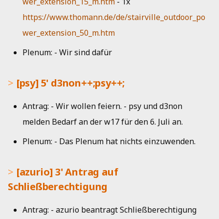
wer_extension_15_m.htm
- 1x
Jahresbericht 2010
https://www.thomann.de/de/stairville_outdoor_po
wer_extension_50_m.htm
Jahresbericht 2009
Plenum: - Wir sind dafür
Jahresbericht 2008
[psy] 5' d3non++;psy++;
Antrag: - Wir wollen feiern. - psy und d3non
melden Bedarf an der w17 für den 6. Juli an.
Plenum: - Das Plenum hat nichts einzuwenden.
[azurio] 3' Antrag auf
Schließberechtigung
Antrag: - azurio beantragt Schließberechtigung