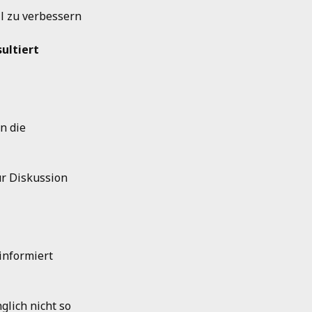
l zu verbessern
sultiert
n die
ur Diskussion
informiert
glich nicht so