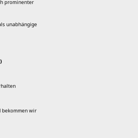
ch prominenter
 als unabhängige
)
rhalten
nd bekommen wir