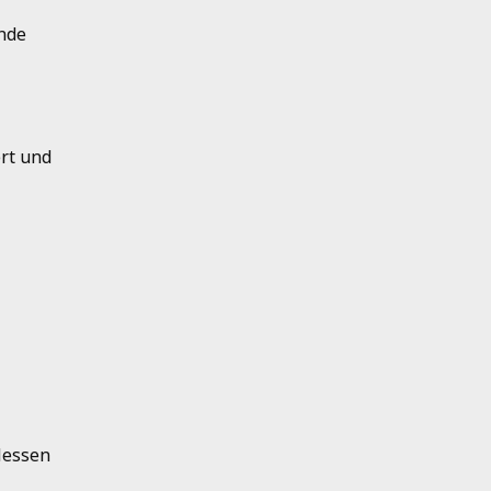
ende
ert und
Hessen