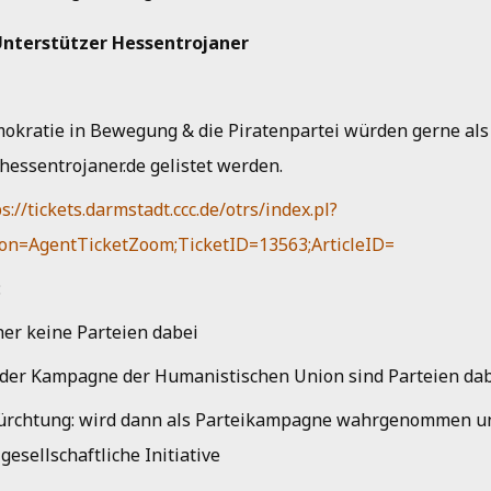
 Unterstützer Hessentrojaner
okratie in Bewegung & die Piratenpartei würden gerne als
 hessentrojaner.de gelistet werden.
s://tickets.darmstadt.ccc.de/otrs/index.pl?
ion=AgentTicketZoom;TicketID=13563;ArticleID=
:
her keine Parteien dabei
 der Kampagne der Humanistischen Union sind Parteien da
ürchtung: wird dann als Parteikampagne wahrgenommen un
lgesellschaftliche Initiative