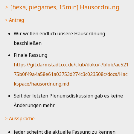
Kueche
[grog_nozzle 10'] Flaggen
i
[hexa, piegames, 15min] Hausordnung
ausleihen für CSD
Musik
Jahresbericht 2019
t
Bad
Antrag
Antrag
Netzwerk
Aktivitätenbericht 2018
i
Wir wollen endlich unsere Hausordnung
a
Aussprache
HedgeDoc
Aktivitätenbericht 2017
beschließen
l
Entscheidung
Shells
Aktivitätenbericht 2016
Finale Fassung
i
https://git.darmstadt.ccc.de/club/doku/-/blob/ae521
[grog_nozzle 5'] Antrag
Single Sign-On
Aktivitätenbericht 2015
s
75b0f49a4a58e61a03753d274c3c023508c/docs/Hac
auf Schließrechte
i
Strom
Aktivitätenbericht 2014
kspace/hausordnung.md
Antrag
e
Seit der letzten Plenumsdiskussion gab es keine
Jahresbericht 2013
r
Aussprache
Änderungen mehr
Jahresbericht 2012
t
Aussprache
Entscheidung
Jahresbericht 2011
jeder scheint die aktuelle Fassung zu kennen
[hexa 15'] Goodies für