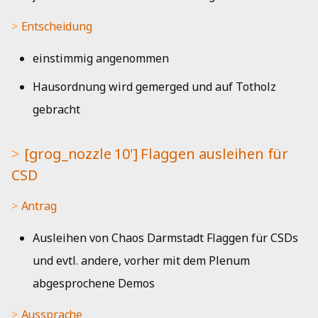
Ersti-Taschen TUD
Jahresbericht 2010
Entscheidung
Antrag
Jahresbericht 2009
einstimmig angenommen
Aussprache
Jahresbericht 2008
Hausordnung wird gemerged und auf Totholz
gebracht
Entscheidung
[grog_nozzle 10'] Flaggen ausleihen für
CSD
Antrag
Ausleihen von Chaos Darmstadt Flaggen für CSDs
und evtl. andere, vorher mit dem Plenum
abgesprochene Demos
Aussprache