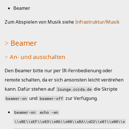
i
Beamer
Musik
Ergänzende Punkte zur
t
Satzung
Zum Abspielen von Musik siehe
Infrastruktur/Musik
Netzwerk
i
Spendenbescheinigungen
a
HedgeDoc
Beamer
Vorstand
l
Shells
An- und ausschalten
i
Protokolle
Single Sign-On
s
Den Beamer bitte nur per IR-Fernbedienung oder
i
Strom
remote schalten, da er sich ansonsten leicht verdrehen
e
kann. Dafür stehen auf
die Skripte
lounge.cccda.de
r
und
zur Verfügung.
beamer-on
beamer-off
t
:
beamer-on
echo -en
\\xBE\\xEF\\x03\\x06\\x00\\xBA\\xD2\\x01\\x00\\x