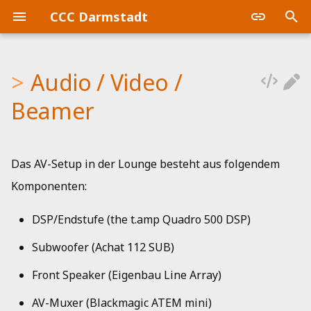
CCC Darmstadt
S
u
Audio / Video /
Queere Lounge
Beamer
Lasercutter Preflight Check
Küchenbudget
Doku
Beitragsordnung
Plenum
c
Beamer
h
SnackOps
Lasercutter
Klingel & Schloss
Erstattungen
An- und ausschalten
Mitgliederversammlung
e
Vereinsfreitag
Nähmaschine
GitLab
Kommunikation
AV-Muxer
Aktivitätenberichte
Das AV-Setup in der Lounge besteht aus folgendem
w
Komponenten:
CTF / WizardsOfDos
Audio setup
Werkstattbudget
Home Automation
Mitgliederversammlung
i
DSP/Endstufe (the t.amp Quadro 500 DSP)
r
Werkstattrechner
Homepage
Mitgliedschaft
DSP/Endstufe
d
Subwoofer (Achat 112 SUB)
Kalender
Plenum
Subwoofer
i
Front Speaker (Eigenbau Line Array)
n
Mail
Satzung
Front Speaker
AV-Muxer (Blackmagic ATEM mini)