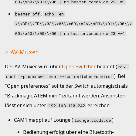
00\\x60\\x01\\x00 | nc beamer.cccda.de 23 -w1
:
beamer-off
echo -en
\\xBE\\xEF\\x03\\x06\\x00\\x2A\\xD3\\x01\\x00\\x
00\\x60\\x00\\x00 | nc beamer.cccda.de 23 -w1
AV-Muxer
Der AV-Muxer wird über
Open Switcher
bedient (
nix-
). Bei
shell -p openswitcher --run switcher-control
"Open preferences" sollte der Switch automagisch als
"Blackmagic ATEM mini" erkannt werden. Ansonsten
lässt er sich unter
erreichen
192.168.110.242
CAM1 mappt auf Lounge (
)
lounge.cccda.de
Bedienung erfolgt über eine Bluetooth-