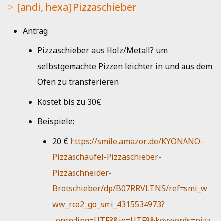
[andi, hexa] Pizzaschieber
Antrag
Pizzaschieber aus Holz/Metall? um
selbstgemachte Pizzen leichter in und aus dem
Ofen zu transferieren
Kostet bis zu 30€
Beispiele:
20 €
https://smile.amazon.de/KYONANO-
Pizzaschaufel-Pizzaschieber-
Pizzaschneider-
Brotschieber/dp/B07RRVLTNS/ref=smi_w
ww_rco2_go_smi_4315534973?
_encoding=UTF8&ie=UTF8&keywords=pizz