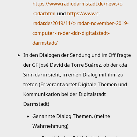
Wochenende einen
Kueche
https://www.radiodarmstadt.de/news/c-
i
Trolltop (X220) ausleihen
Musik
Jahresbericht 2019
radar.html
und
https://www.c-
(5")
t
Bad
radar.de/2019/11/c-radar-november-2019-
Netzwerk
Aktivitätenbericht 2018
i
[andi] Vorstand als
computer-in-der-ddr-digitalstadt-
a
Schlichtungsstelle - WTF
HedgeDoc
Aktivitätenbericht 2017
darmstadt/
l
Shells
Aktivitätenbericht 2016
In den Dialogen der Sendung und im Off fragte
i
der GF José David da Torre Suárez, ob der cda
Single Sign-On
Aktivitätenbericht 2015
s
Sinn darin sieht, in einen Dialog mit ihm zu
i
Strom
Aktivitätenbericht 2014
treten (Er verantwortet Digitale Themen und
e
Kommunikation bei der Digitalstadt
Jahresbericht 2013
r
Darmstadt)
Jahresbericht 2012
t
Genannte Dialog Themen, (meine
Wahrnehmung):
Jahresbericht 2011